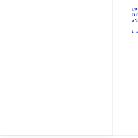
Es
EUR
AD
bi