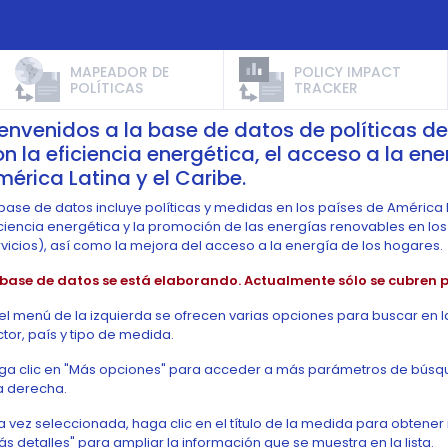
MAPEADOR DE
POLICY IMPACT
POLÍTICAS
TRACKER
ienvenidos a la base de datos de políticas d
n la eficiencia energética, el acceso a la en
érica Latina y el Caribe.
base de datos incluye políticas y medidas en los países de América L
ciencia energética y la promoción de las energías renovables en los s
vicios), así como la mejora del acceso a la energía de los hogares.
 base de datos se está elaborando. Actualmente sólo se cubren pa
el menú de la izquierda se ofrecen varias opciones para buscar en l
tor, país y tipo de medida.
ga clic en "Más opciones" para acceder a más parámetros de búsque
la derecha.
a vez seleccionada, haga clic en el título de la medida para obtene
s detalles" para ampliar la información que se muestra en la lista.