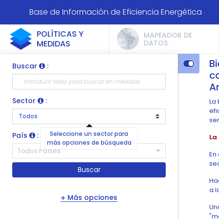
Base de Información de Eficiencia Energética
POLÍTICAS Y
MAPEADOR DE
MEDIDAS
DATOS
B
Buscar
:
co
Am
Sector
:
La 
efi
ser
Seleccione un sector para
País
:
La
más opciones de búsqueda
Todos Países
En 
sec
Buscar
Ha
a 
Más opciones
Un
"má